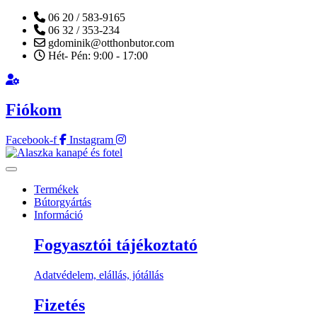
06 20 / 583-9165
06 32 / 353-234
gdominik@otthonbutor.com
Hét- Pén: 9:00 - 17:00
Fiókom
Facebook-f
Instagram
Termékek
Bútorgyártás
Információ
Fogyasztói tájékoztató
Adatvédelem, elállás, jótállás
Fizetés