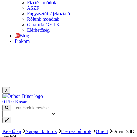
Fizetési módok
ÁSZF
Fogyasztói tájékoztató
Rólunk mondták
Garancia GY.I.K.
Elérhetőség
Blog
Fiókom
X
0
Ft
0
Kosár
Kezdőlap
Nappali bútorok
Elemes bútorok
Orient
Orient S3D
gardrób