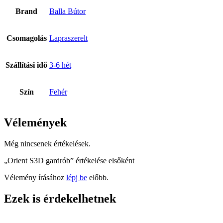
Brand
Balla Bútor
Csomagolás
Lapraszerelt
Szállítási idő
3-6 hét
Szín
Fehér
Vélemények
Még nincsenek értékelések.
„Orient S3D gardrób” értékelése elsőként
Vélemény írásához
lépj be
előbb.
Ezek is érdekelhetnek