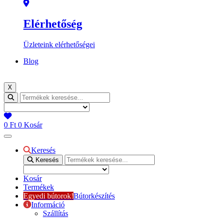
Elérhetőség
Üzleteink elérhetőségei
Blog
X
0
Ft
0
Kosár
Keresés
Keresés
Kosár
Termékek
Egyedi bútorok!
Bútorkészítés
Információ
Szállítás