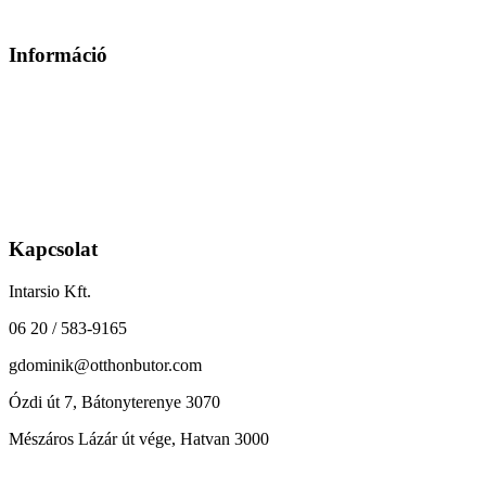
Információ
Üzleteink elérhetőségei
Szállítás
Fizetés
Általános Szerződési Feltételek
Kapcsolat
Intarsio Kft.
06 20 / 583-9165
gdominik@otthonbutor.com
Ózdi út 7, Bátonyterenye 3070
Mészáros Lázár út vége, Hatvan 3000