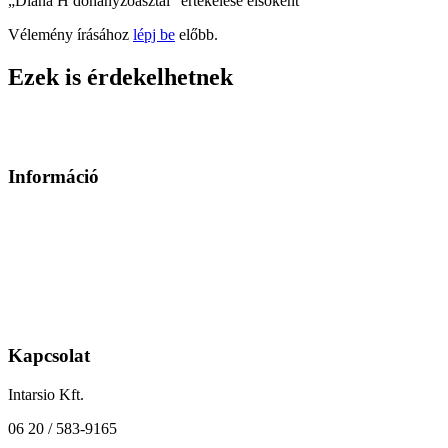
„Diana H dohányzóasztal” értékelése elsőként
Vélemény írásához
lépj be
előbb.
Ezek is érdekelhetnek
Információ
Üzleteink elérhetőségei
Szállítás
Fizetés
Általános Szerződési Feltételek
Kapcsolat
Intarsio Kft.
06 20 / 583-9165