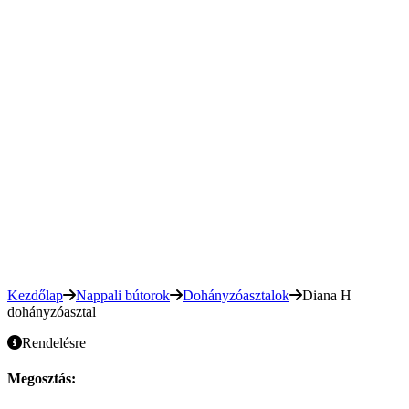
Kezdőlap
Nappali bútorok
Dohányzóasztalok
Diana H
dohányzóasztal
Rendelésre
Megosztás: