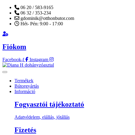
06 20 / 583-9165
06 32 / 353-234
gdominik@otthonbutor.com
Hét- Pén: 9:00 - 17:00
Fiókom
Facebook-f
Instagram
Termékek
Bútorgyártás
Információ
Fogyasztói tájékoztató
Adatvédelem, elállás, jótállás
Fizetés