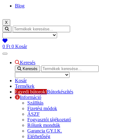
Blog
X
0
Ft
0
Kosár
Keresés
Keresés
Kosár
Termékek
Egyedi bútorok!
Bútorkészítés
Információ
Szállítás
Fizetési módok
ÁSZF
Fogyasztói tájékoztató
Rólunk mondták
Garancia GY.I.K.
Elérhetőség