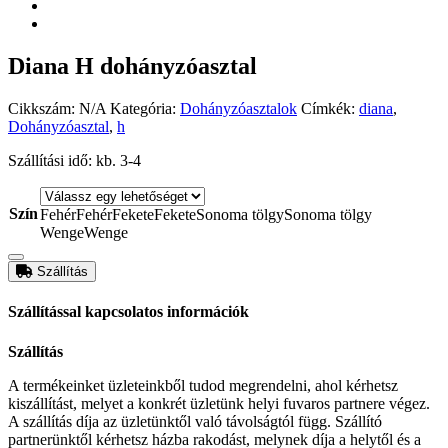
Diana H dohányzóasztal
Cikkszám:
N/A
Kategória:
Dohányzóasztalok
Címkék:
diana
,
Dohányzóasztal
,
h
Szállítási idő: kb. 3-4
Szín
Fehér
Fehér
Fekete
Fekete
Sonoma tölgy
Sonoma tölgy
Wenge
Wenge
Szállítás
Szállítással kapcsolatos információk
Szállítás
A termékeinket üzleteinkből tudod megrendelni, ahol kérhetsz
kiszállítást, melyet a konkrét üzletünk helyi fuvaros partnere végez.
A szállítás díja az üzletünktől való távolságtól függ. Szállító
partnerünktől kérhetsz házba rakodást, melynek díja a helytől és a