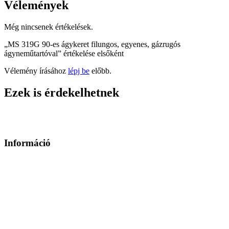
Vélemények
Még nincsenek értékelések.
„MS 319G 90-es ágykeret filungos, egyenes, gázrugós
ágyneműtartóval” értékelése elsőként
Vélemény írásához
lépj be
előbb.
Ezek is érdekelhetnek
Információ
Üzleteink elérhetőségei
Szállítás
Fizetés
Általános Szerződési Feltételek