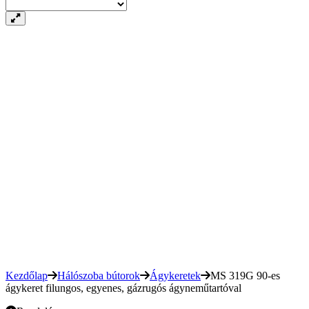
Kezdőlap
Hálószoba bútorok
Ágykeretek
MS 319G 90-es
ágykeret filungos, egyenes, gázrugós ágyneműtartóval