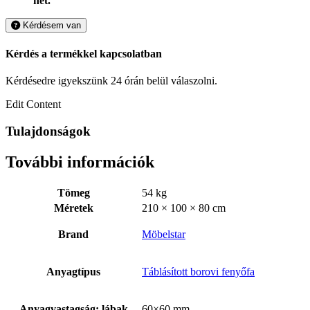
hét.
Kérdésem van
Kérdés a termékkel kapcsolatban
Kérdésedre igyekszünk 24 órán belül válaszolni.
Edit Content
Tulajdonságok
További információk
Tömeg
54 kg
Méretek
210 × 100 × 80 cm
Brand
Möbelstar
Anyagtípus
Táblásított borovi fenyőfa
Anyagvastagság: lábak
60×60 mm