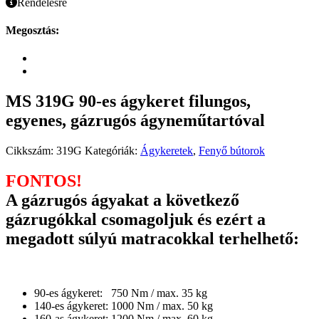
Rendelésre
Megosztás:
MS 319G 90-es ágykeret filungos,
egyenes, gázrugós ágyneműtartóval
Cikkszám:
319G
Kategóriák:
Ágykeretek
,
Fenyő bútorok
FONTOS!
A gázrugós ágyakat a következő
gázrugókkal csomagoljuk és ezért a
megadott súlyú matracokkal terhelhető:
90-es ágykeret: 750 Nm / max. 35 kg
140-es ágykeret: 1000 Nm / max. 50 kg
160-as ágykeret: 1200 Nm / max. 60 kg