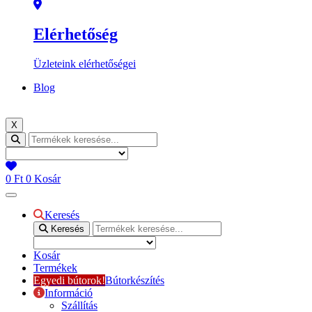
Elérhetőség
Üzleteink elérhetőségei
Blog
X
0
Ft
0
Kosár
Keresés
Keresés
Kosár
Termékek
Egyedi bútorok!
Bútorkészítés
Információ
Szállítás