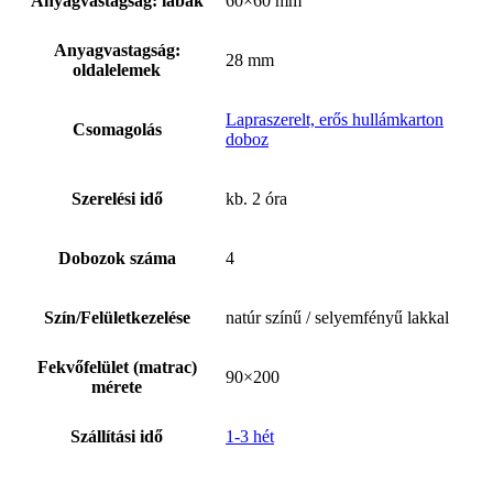
Anyagvastagság: lábak
60×60 mm
Anyagvastagság:
28 mm
oldalelemek
Lapraszerelt, erős hullámkarton
Csomagolás
doboz
Szerelési idő
kb. 2 óra
Dobozok száma
4
Szín/Felületkezelése
natúr színű / selyemfényű lakkal
Fekvőfelület (matrac)
90×200
mérete
Szállítási idő
1-3 hét