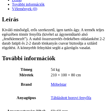
További információk
Vélemények (0)
Leírás
Kiváló minőségű, erős szerkezetű, igen tartós ágy. A termék teljes
egészében tömör fenyőfa (kivétel az ágyneműtartó alsó
„fenéklemezét”). A stabil összeszerelés érdekében oldalanként 2-2
darab fatipli és 2-2 darab tönkanyás csavar biztosítja a szilárd
rögzítést. A könnyebb felnyitást segíti a gázrúgós vasalat.
További információk
Tömeg
54 kg
Méretek
210 × 100 × 80 cm
Brand
Möbelstar
Anyagtípus
Táblásított borovi fenyőfa