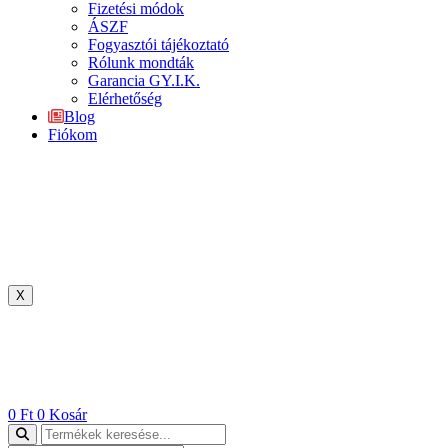
Fizetési módok
ÁSZF
Fogyasztói tájékoztató
Rólunk mondták
Garancia GY.I.K.
Elérhetőség
Blog
Fiókom
X
0
Ft
0
Kosár