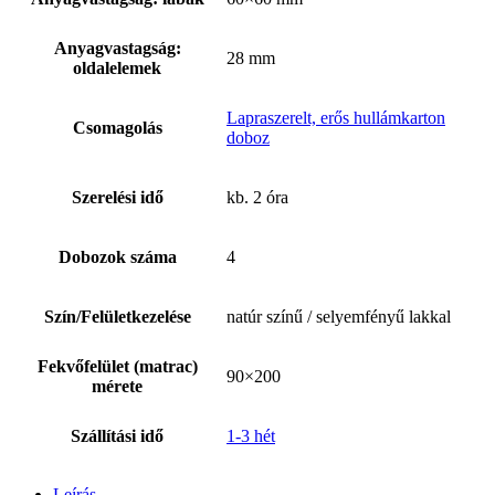
Anyagvastagság:
28 mm
oldalelemek
Lapraszerelt, erős hullámkarton
Csomagolás
doboz
Szerelési idő
kb. 2 óra
Dobozok száma
4
Szín/Felületkezelése
natúr színű / selyemfényű lakkal
Fekvőfelület (matrac)
90×200
mérete
Szállítási idő
1-3 hét
Leírás