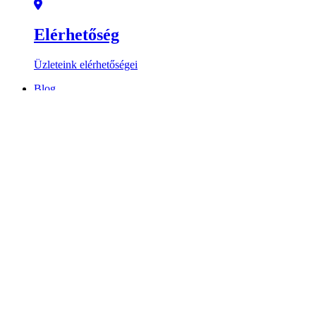
Elérhetőség
Üzleteink elérhetőségei
Blog
X
0
Ft
0
Kosár
Keresés
Keresés
Kosár
Termékek
Egyedi bútorok!
Bútorkészítés
Információ
Szállítás