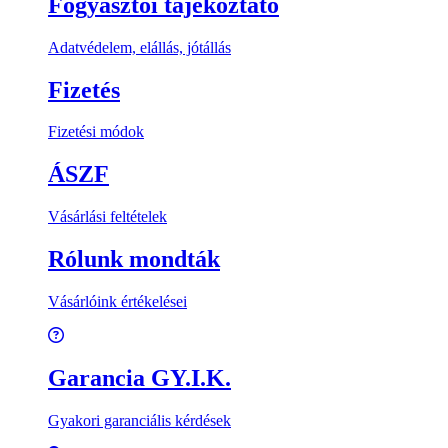
Fogyasztói tájékoztató
Adatvédelem, elállás, jótállás
Fizetés
Fizetési módok
ÁSZF
Vásárlási feltételek
Rólunk mondták
Vásárlóink értékelései
Garancia GY.I.K.
Gyakori garanciális kérdések